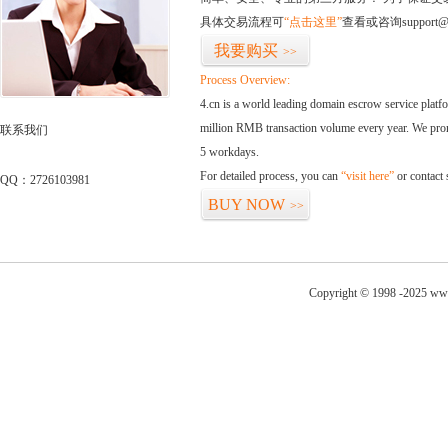
具体交易流程可
“点击这里”
查看或咨询support@
我要购买
>>
Process Overview:
4.cn is a world leading domain escrow service plat
million RMB transaction volume every year. We promi
联系我们
5 workdays.
For detailed process, you can
“visit here”
or contact
QQ：2726103981
BUY NOW
>>
Copyright © 1998 -2025 www