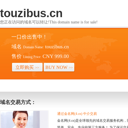
touzibus.cn
您正在访问的域名可以转让!This domain name is for sale!
一口价出售中！
域名
touzibus.cn
Domain Name:
售价
CNY 999.00
Listing Price:
立即购买
BUY NOW
>>
>>
域名交易方式：
通过金名网(4.cn) 中介交易
金名网(4.cn)是全球领先的域名交易服务机
简单、安全、专业的第三方服务！ 为了保证交